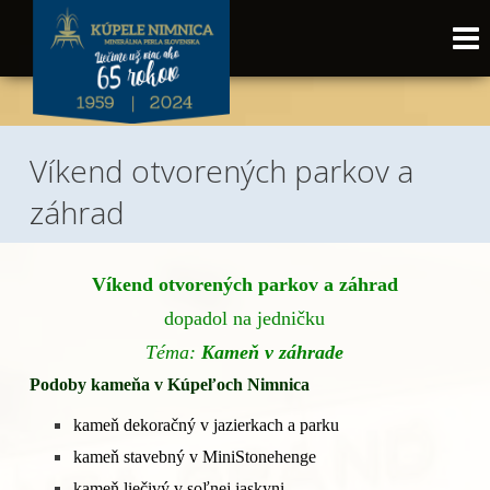
Víkend otvorených parkov a
záhrad
Víkend otvorených parkov a záhrad
dopadol na jedničku
Téma:
Kameň v záhrade
Podoby kameňa v Kúpeľoch Nimnica
kameň dekoračný v jazierkach a parku
kameň stavebný v MiniStonehenge
kameň liečivý v soľnej jaskyni