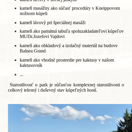
kameň masážny ako súčasť procedúry v Kneippovom
nožnom kúpeli
kameň lávový pri špeciálnej masáži
kameň ako pamätná tabuľa spoluzakladateľovi kúpeľov
MUDr.Jozefovi Vajdovi
kameň ako obkladový a izolačný materiál na budove
Balnea Grand
kameň ako vhodné prostredie pre kaktusy v našom
kaktusovník
...
Starostlivosť o park je súčasťou komplexnej starostlivosti o
celkový telesný i duševný stav kúpeľných hostí.