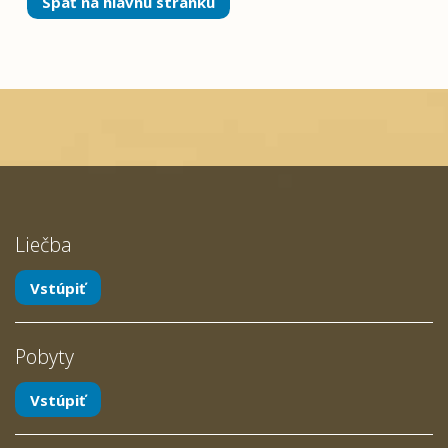
Späť na hlavnú stránku
Liečba
Vstúpiť
Pobyty
Vstúpiť