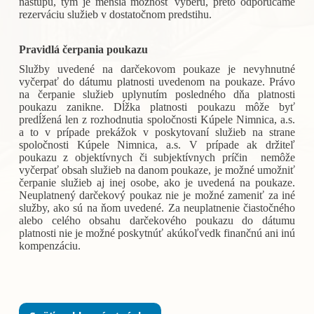
nástupu, tým je menšia možnosť výberu, preto odporúčame
rezerváciu služieb v dostatočnom predstihu.
Pravidlá čerpania poukazu
Služby uvedené na darčekovom poukaze je nevyhnutné
vyčerpať do dátumu platnosti uvedenom na poukaze. Právo
na čerpanie služieb uplynutím posledného dňa platnosti
poukazu zanikne. Dĺžka platnosti poukazu môže byť
predĺžená len z rozhodnutia spoločnosti Kúpele Nimnica, a.s.
a to v prípade prekážok v poskytovaní služieb na strane
spoločnosti Kúpele Nimnica, a.s. V prípade ak držiteľ
poukazu z objektívnych či subjektívnych príčin nemôže
vyčerpať obsah služieb na danom poukaze, je možné umožniť
čerpanie služieb aj inej osobe, ako je uvedená na poukaze.
Neuplatnený darčekový poukaz nie je možné zameniť za iné
služby, ako sú na ňom uvedené. Za neuplatnenie čiastočného
alebo celého obsahu darčekového poukazu do dátumu
platnosti nie je možné poskytnúť akúkoľvedk finančnú ani inú
kompenzáciu.