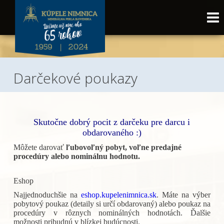
Darčekové poukazy
Skutočne dobrý pocit z darčeku pre darcu i
obdarovaného :)
Môžete darovať
ľubovoľný pobyt,
voľne predajné
procedúry alebo nominálnu hodnotu.
Eshop
Najjednoduchšie na
eshop.kupelenimnica.sk
. Máte na výber
pobytový poukaz (detaily si určí obdarovaný) alebo poukaz na
procedúry v rôznych nominálných hodnotách. Ďalšie
možnosti pribudnú v blízkej budúcnosti.