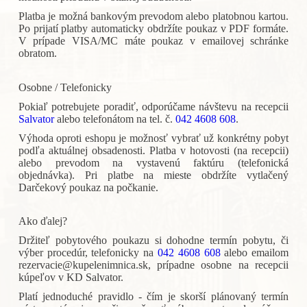
Platba je možná bankovým prevodom alebo platobnou kartou.
Po prijatí platby automaticky obdržíte poukaz v PDF formáte.
V prípade VISA/MC máte poukaz v emailovej schránke
obratom.
Osobne / Telefonicky
Pokiaľ potrebujete poradiť, odporúčame návštevu na recepcii
Salvator
alebo telefonátom na tel. č.
042 4608 608
.
Výhoda oproti eshopu je možnosť vybrať už konkrétny pobyt
podľa aktuálnej obsadenosti. Platba v hotovosti (na recepcii)
alebo prevodom na vystavenú faktúru (telefonická
objednávka). Pri platbe na mieste obdržíte vytlačený
Darčekový poukaz na počkanie.
Ako ďalej?
Držiteľ pobytového poukazu si dohodne termín pobytu, či
výber procedúr, telefonicky na
042 4608 608
alebo emailom
rezervacie@kupelenimnica.sk
, prípadne osobne na recepcii
kúpeľov v KD Salvator.
Platí jednoduché pravidlo - čím je skorší plánovaný termín