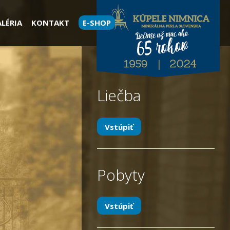
LÉRIA
KONTAKT
E-SHOP
Liečba
Vstúpiť
Pobyty
Vstúpiť