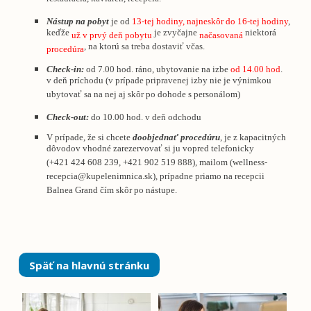
reštaurácia, kaviareň, recepcia.
Nástup na pobyt
je od
13-tej hodiny, najneskôr do 16-tej hodiny
,
keďže
je zvyčajne
niektorá
už v prvý deň pobytu
načasovaná
, na ktorú sa treba dostaviť včas.
procedúra
Check-in:
od 7.00 hod. ráno, ubytovanie na izbe
od 14.00 hod
.
v deň príchodu (v prípade pripravenej izby nie je výnimkou
ubytovať sa na nej aj skôr po dohode s personálom)
Check-out:
do 10.00 hod. v deň odchodu
V prípade, že si chcete
doobjednať
procedúru
, je z kapacitných
dôvodov vhodné zarezervovať si ju vopred telefonicky
(+421 424 608 239, +421 902 519 888), mailom (
wellness-
recepcia@kupelenimnica.sk
), prípadne priamo na recepcii
Balnea Grand čím skôr po nástupe.
Späť na hlavnú stránku