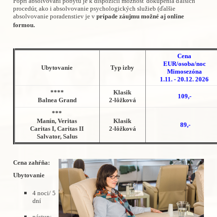
Popri absolvovaní pobytu je k dispozíc
ii možnosť dokúpenia ďalších
procedúr, ako i absolvovanie psychologických služieb (ďalšie
absolvovanie poradenstiev je v
prípade záujmu možné aj online
formou.
Cena
EUR/osoba/noc
Ubytovanie
Typ izby
Mimosezóna
1.11. - 20.12. 2026
****
Klasik
109,-
Balnea Grand
2-lôžková
***
Manín,
Veritas
Klasik
89,-
Caritas I,
Caritas II
2-lôžková
Salvator, Salus
Cena zahŕňa:
Ubytovanie
4 noci/ 5
dní
nástup: