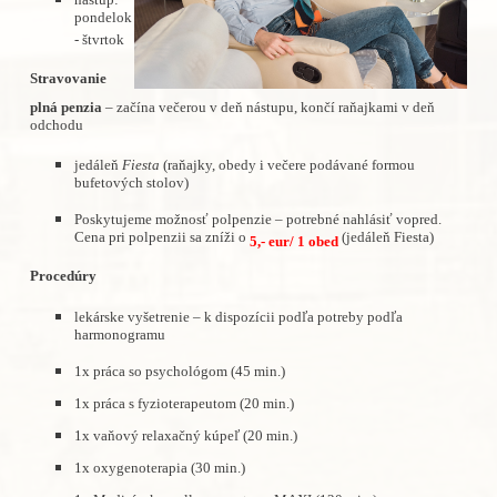
pondelok
- štvrtok
Stravovanie
plná penzia
– začína večerou v deň nástupu, končí raňajkami v deň
odchodu
jedáleň
Fiesta
(raňajky, obedy i večere podávané formou
bufetových stolov)
Poskytujeme možnosť polpenzie – potrebné nahlásiť vopred.
Cena pri polpenzii sa zníži o
(jedáleň Fiesta)
5,- eur/ 1 obed
Procedúry
lekárske vyšetrenie – k dispozícii podľa potreby podľa
harmonogramu
1x práca so psychológom (45 min.)
1x práca s fyzioterapeutom (20 min.)
1x vaňový relaxačný kúpeľ (20 min.)
1x oxygenoterapia (30 min.)