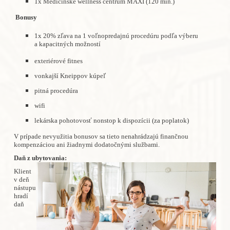
1x Medicínske wellness centrum MAXI (120 min.)
Bonusy
1x 20% zľava na 1 voľnopredajnú procedúru podľa výberu
a kapacitných možností
exteriérové fitnes
vonkajší Kneippov kúpeľ
pitná procedúra
wifi
lekárska pohotovosť nonstop k dispozícii (za poplatok)
V prípade nevyužitia bonusov sa tieto nenahrádzajú finančnou
kompenzáciou ani žiadnymi dodatočnými službami.
Daň z ubytovania:
Klient
v deň
nástupu
hradí
daň