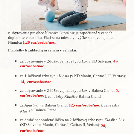
z ubytovania pre obec Nimnica, ktorá nie je započítaná v cenách
doplatkov v cenníku. Platí sa na mieste vo výške stanovenej obcou
Nimnica
1,20 eur/osoba/noc
.
Príplatky k základným cenám v cenníku:
za ubytovanie v 2-lôžkovej izbe typu
Lux
v KD Salvator:
4,-
eur/osoba/noc
za 1-lôžkovú izbu typu
Klasik
(v KD Manín, Caritas I, II, Veritas):
14,- eur/osoba/noc
za ubytovanie v 2-lôžkovej izbe typu
Lux
v Balnea Grand:
5,-
eur/osoba/noc
k cene izby
Klasik
v Balnea Grand
za
Apartmán
v Balnea Grand:
12,- eur/osoba/noc
k cene izby
v Balnea Grand
Klasik
za druhé neobsadené lôžko na 2-lôžkovej izbe typu
Klasik
a
Lux
(KD Salvator, Manín, Caritas I, Caritas II, Veritas):
20,-
eur/osoba/noc