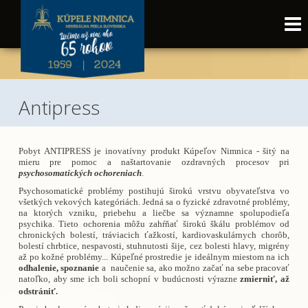
Antipress
Pobyt ANTIPRESS je inovatívny produkt Kúpeľov Nimnica - šitý na
mieru pre pomoc a naštartovanie ozdravných procesov pri
psychosomatických ochoreniach
.
Psychosomatické problémy postihujú širokú vrstvu obyvateľstva vo
všetkých vekových kategóriách. Jedná sa o fyzické zdravotné problémy,
na ktorých vzniku, priebehu a liečbe sa významne spolupodieľa
psychika. Tieto ochorenia môžu zahŕňať širokú škálu problémov od
chronických bolestí, tráviacich ťažkostí, kardiovaskulárnych chorôb,
bolestí chrbtice, nespavosti, stuhnu
tosti šije, cez bolesti hlavy, migrény
až po kožné problémy... Kúpeľné prostredie je ideálnym miestom na ich
odhalenie, spoznanie
a naučenie sa, ako možno začať na sebe pracovať
natoľko, aby sme ich boli schopní v budúcnosti výrazne
zmierniť, až
odstrániť.