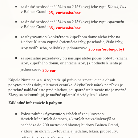
za druhé neobsadené lôžko na 2-lôžkovej izbe typu
Klasik, Lux
v Balnea Grand:
25,- eur/osoba/noc
za druhé neobsadené lôžko na 2-lôžkovej izbe typu
Apartmán
v Balnea Grand:
35,- eur/osoba/noc
za ubytovanie v konkrétnom kúpeľnom dome alebo izbe na
žiadosť klienta vopred (orientácia izby, poschodie, číslo izby,
izby vedľa seba, balkón) je jednorazovo
25,- eur/osoba/pobyt
za špeciálne požiadavky pri nástupe alebo počas pobytu (zmena
izby, kúpeľného domu, orientácia izby, ) z podnetu klienta je
jednorazovo
35,- eur
Kúpele Nimnica, a.s. si vyhradzujú právo na zmenu cien a obsah
pobytov počas doby platnosti cenníka. Akýkoľvek nárok na zľavu je
potrebné nahlásiť ešte pred platbou, jej spätné uplatnenie nie je možné.
Zľavy sa nekumulujú, je možné uplatniť si vždy len 1 zľavu.
Základné informácie k pobytu:
Pobyt zahŕňa
ubytovanie
v izbách rôznej úrovne v
šiestich kúpeľných domoch, z ktorých najvzdialenejší sa
nachádza do 200 metrov od hlavnej budovy Balnea Grand,
v ktorej sú okrem ubytovania aj jedálne, lekári, procedúry,