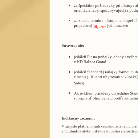
za špeciálne požiadavky pri nástupe 
orientácia izby, spolubývajúci) z pod
za zmenu termínu nástupu na kúpeľnú 
prípadoch)
jednorazovo
10,- eur
Stravovanie:
jedáleň Fiesta (raňajky, obedy i veče
v KD Balnea Grand
jedáleň Štandard ( raňajky formou buf
z menu ) - klienti ubytovaní v kúpeľnýc
Salus)
Ak je klient priradený do jedálne Štan
si priplatiť plnú penziu podľa aktuáln
Indikačný zoznam:
V zmysle platného indikačného zoznamu pre k
ambulantná alebo ústavná kúpeľná starostliv