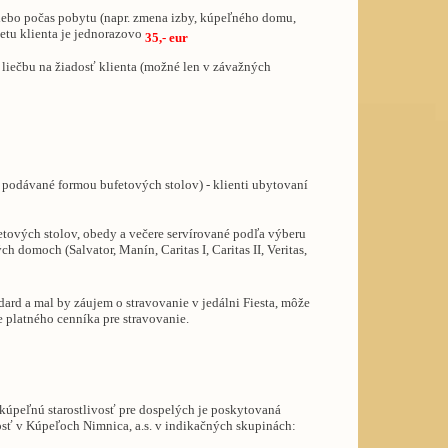
alebo počas pobytu (napr. zmena izby, kúpeľného domu,
netu klienta je jednorazovo
35,- eur
liečbu na žiadosť klienta (možné len v závažných
re podávané formou bufetových stolov) - klienti ubytovaní
etových stolov, obedy a večere servírované podľa výberu
h domoch (Salvator, Manín, Caritas I, Caritas II, Veritas,
dard a mal by záujem o stravovanie v jedálni Fiesta, môže
e platného cenníka pre stravovanie.
úpeľnú starostlivosť pre dospelých je poskytovaná
osť v Kúpeľoch Nimnica, a.s. v indikačných skupinách: