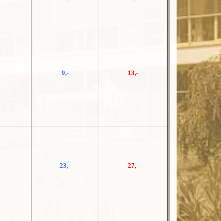
9,-
13,-
23,-
27,-