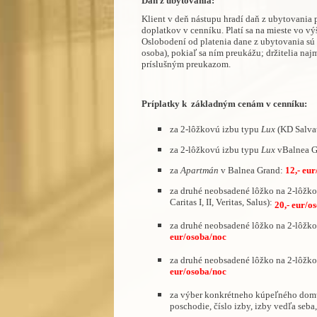
Daň z ubytovania:
Klient v deň nástupu hradí daň z ubytovania 
doplatkov v cenníku. Platí sa na mieste vo 
Oslobodení od platenia dane z ubytovania sú 
osoba), pokiaľ sa ním preukážu; držitelia naj
príslušným preukazom.
Príplatky k základným cenám v cenníku:
za 2-lôžkovú izbu typu
Lux
(KD Salva
za 2-lôžkovú izbu typu
Lux
vBalnea 
za
Apartmán
v Balnea Grand:
12,- eu
za druhé neobsadené lôžko na 2-lôžko
Caritas I, II, Veritas, Salus):
20,- eur/o
za druhé neobsadené lôžko na 2-lôžko
eur/osoba/noc
za druhé neobsadené lôžko na 2-lôžko
eur/osoba/noc
za výber konkrétneho kúpeľného domu a
poschodie, číslo izby, izby vedľa seb