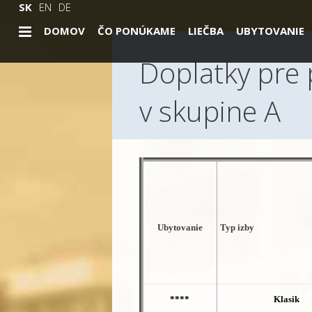
SK
EN
DE
DOMOV
ČO PONÚKAME
LIEČBA
UBYTOVANIE
Doplatky pre 
v skupine A
Ubytovanie
Typ izby
****
Klasik