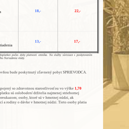
18,-
22,-
a
13,-
17,-
riadenia
oplatkov počas doby platnosti cenníka. Na služby súvisiace s poskytovaním
ého Nariadenia vlády.
ťovňou bude poskytnutý zľavnený pobyt SPRIEVODCA.
spojený so zdravotnou starostlivosťou vo výške
1,70
oplatku sú
oslobodení
držitelia najmenej striebornej
preukazom; osoby, ktoré sú v hmotnej núdzi, ak
cí a rodiny o dávke v hmotnej núdzi. Tieto osoby platia