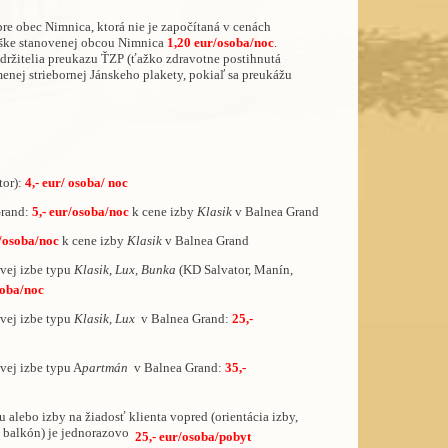
pre obec Nimnica, ktorá nie je započítaná v cenách
výške stanovenej obcou Nimnica
1,20 eur/osoba/noc
.
držitelia preukazu ŤZP (ťažko zdravotne postihnutá
menej striebornej Jánskeho plakety, pokiaľ sa preukážu
tor):
4,- eur/ osoba/ noc
Grand:
5,- eur/osoba/noc
k cene izby
Klasik
v Balnea Grand
r/osoba/noc
k cene izby
Klasik
v Balnea Grand
vej izbe typu
Klasik
,
Lux, Bunka
(KD Salvator, Manín,
soba/noc
vej izbe typu
Klasik, Lux
v Balnea Grand:
25,-
vej izbe typu A
partmán
v Balnea Grand:
35,-
lebo izby na žiadosť klienta vopred (orientácia izby,
a, balkón) je jednorazovo
25,- eur/osoba/pobyt