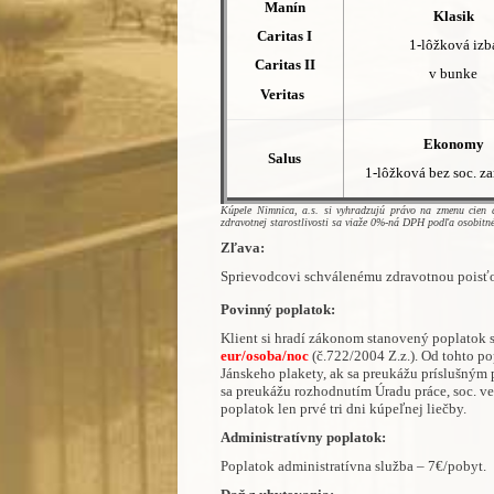
Manín
Klasik
Caritas I
1-lôžková izb
Caritas II
v bunke
Veritas
Ekonomy
Salus
1-lôžková bez soc. za
Kúpele Nimnica, a.s. si vyhradzujú právo na zmenu cien d
zdravotnej starostlivosti sa viaže 0%-ná DPH podľa osobitn
Zľava:
Sprievodcovi schválenému zdravotnou pois
Povinný poplatok:
Klient si hradí zákonom stanovený poplatok 
eur/osoba/noc
(č.722/2004 Z.z.). Od tohto p
Jánskeho plakety, ak sa preukážu príslušným 
sa preukážu rozhodnutím Úradu práce, soc. ve
poplatok len prvé tri dni kúpeľnej liečby.
Administratívny poplatok:
Poplatok administratívna služba – 7€/pobyt.