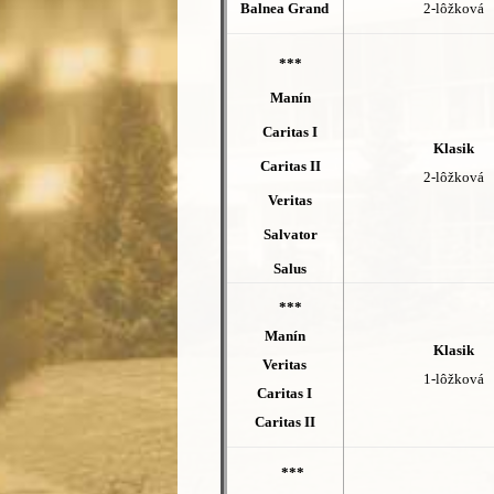
Balnea Grand
2-lôžková
***
Manín
Caritas I
Klasik
Caritas II
2-lôžková
Veritas
Salvator
Salus
***
Manín
Klasik
Veritas
1-lôžková
Caritas I
Caritas II
***