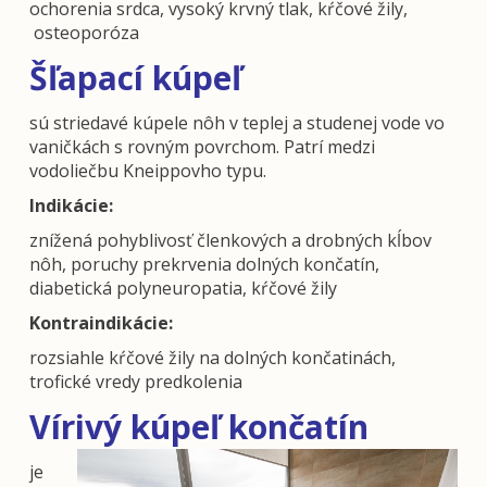
ochorenia srdca, vysoký krvný tlak, kŕčové žily,
osteoporóza
Šľapací kúpeľ
sú striedavé kúpele nôh v teplej a studenej vode vo
vaničkách s rovným povrchom. Patrí medzi
vodoliečbu Kneippovho typu.
Indikácie:
znížená pohyblivosť členkových a drobných kĺbov
nôh, poruchy prekrvenia dolných končatín,
diabetická polyneuropatia, kŕčové žily
Kontraindikácie:
rozsiahle kŕčové žily na dolných končatinách,
trofické vredy predkolenia
Vírivý kúpeľ končatín
je