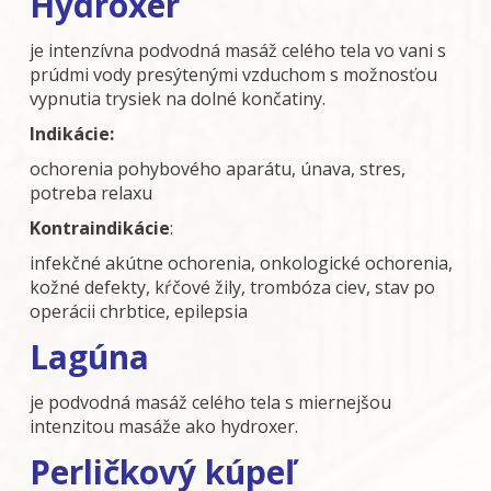
Hydroxer
je intenzívna podvodná masáž celého tela vo vani s
prúdmi vody presýtenými vzduchom s možnosťou
vypnutia trysiek na dolné končatiny.
Indikácie:
ochorenia pohybového aparátu, únava, stres,
potreba relaxu
Kontraindikácie
:
infekčné akútne ochorenia, onkologické ochorenia,
kožné defekty, kŕčové žily, trombóza ciev, stav po
operácii chrbtice, epilepsia
Lagúna
je podvodná masáž celého tela s miernejšou
intenzitou masáže ako hydroxer.
Perličkový kúpeľ