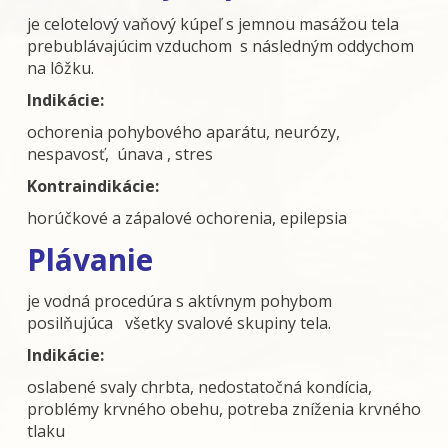
je celotelový vaňový kúpeľ s jemnou masážou tela
prebublávajúcim vzduchom s následným oddychom
na lôžku.
Indikácie:
ochorenia pohybového aparátu, neurózy,
nespavosť, únava , stres
Kontraindikácie:
horúčkové a zápalové ochorenia, epilepsia
Plávanie
je vodná procedúra s aktívnym pohybom
posilňujúca všetky svalové skupiny tela.
Indikácie:
oslabené svaly chrbta, nedostatočná kondícia,
problémy krvného obehu, potreba zníženia krvného
tlaku