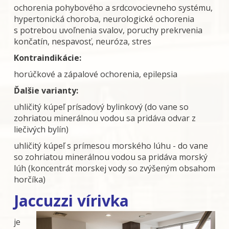
ochorenia pohybového a srdcovocievneho systému,
hypertonická choroba, neurologické ochorenia
s potrebou uvoľnenia svalov, poruchy prekrvenia
končatín, nespavosť, neuróza, stres
Kontraindikácie:
horúčkové a zápalové ochorenia, epilepsia
Ďalšie varianty:
uhličitý kúpeľ prísadový bylinkový (do vane so
zohriatou minerálnou vodou sa pridáva odvar z
liečivých bylín)
uhličitý kúpeľ s prímesou morského lúhu - do vane
so zohriatou minerálnou vodou sa pridáva morský
lúh (koncentrát morskej vody so zvýšeným obsahom
horčíka)
Jaccuzzi vírivka
je