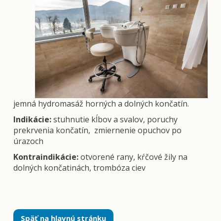
jemná hydromasáž horných a dolných končatín.
Indikácie:
stuhnutie kĺbov a svalov, poruchy
prekrvenia končatín, zmiernenie opuchov po
úrazoch
Kontraindikácie:
otvorené rany, kŕčové žily na
dolných končatinách, trombóza ciev
Späť na hlavnú stránku