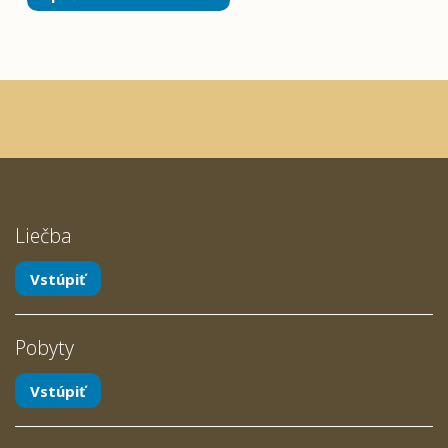
Liečba
Vstúpiť
Pobyty
Vstúpiť