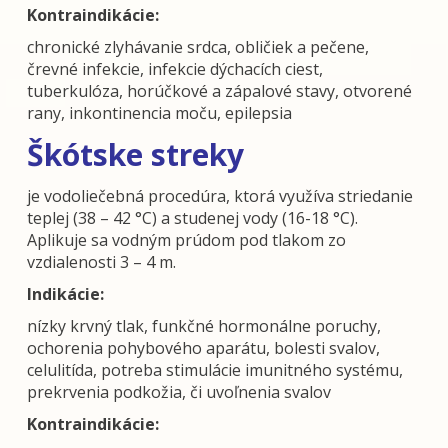
Kontraindikácie:
chronické zlyhávanie srdca, obličiek a pečene,
črevné infekcie, infekcie dýchacích ciest,
tuberkulóza, horúčkové a zápalové stavy, otvorené
rany, inkontinencia moču, epilepsia
Škótske streky
je vodoliečebná procedúra, ktorá využíva striedanie
teplej (38 – 42 °C) a studenej vody (16-18 °C).
Aplikuje sa vodným prúdom pod tlakom zo
vzdialenosti 3 – 4 m.
Indikácie:
nízky krvný tlak, funkčné hormonálne poruchy,
ochorenia pohybového aparátu, bolesti svalov,
celulitída, potreba stimulácie imunitného systému,
prekrvenia podkožia, či uvoľnenia svalov
Kontraindikácie: