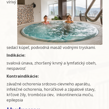
vírivý
sedací kúpeľ, podvodná masáž vodnými tryskami.
Indikácie:
svalová únava, zhoršený krvný a lymfatický obeh,
nespavosť
Kontraindikácie:
závažné ochorenia srdcovo-cievneho aparátu,
infekčné ochorenia, horúčkové a zápalové stavy,
kŕčové žily, trombóza ciev, inkontinencia moču,
epilepsia