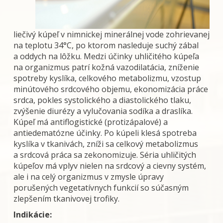
lie
čivý kúpeľ v nimnicke
j minerálnej vode zohrievanej
na teplotu 34°C, po ktorom nasleduje suc
hý zábal
a oddych na lôžku. Medzi účinky uhličitého kúpeľa
na organizmus patrí kožná vazodilatácia, zníženie
spotreby kyslíka, celkového metabolizmu, vzostup
minútového srdcového objemu, ekonomizácia práce
srdca, pokles systolického a diastolického tlaku,
zvýšenie diurézy a vylučovania sodíka a draslíka.
Kúpeľ má antiflogistické (protizápalové) a
antiedematózne účinky.
Po kúpeli klesá spotreba
kyslíka v tkanivách, zníži sa celkový metabolizmus
a srdcová práca sa zekonomizuje. Séria uhličitých
kúpeľov má vplyv nielen na srdcový a cievny systém,
ale i na celý organizmus v zmysle úpravy
porušených vegetatívnych funkcií so súčasným
zlepšením tkanivovej trofiky.
Indikácie: