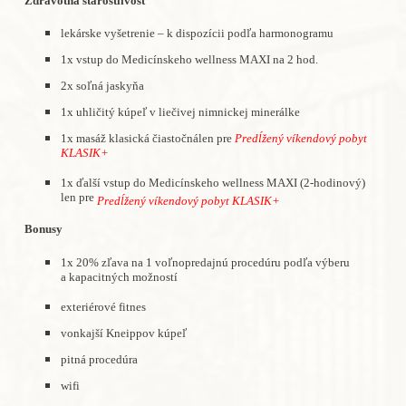
Zdravotná starostlivosť
lekárske vyšetrenie – k dispozícii podľa harmonogramu
1x vstup do Medicínskeho wellness MAXI na 2 hod.
2x soľná jaskyňa
1x uhličitý kúpeľ v liečivej nimnickej minerálke
1x masáž klasická čiastočnálen pre
Predĺžený víkendový pobyt
KLASIK+
1x ďalší vstup do Medicínskeho wellness MAXI (2-hodinový)
len pre
Predĺžený víkendový pobyt KLASIK+
Bonusy
1x 20% zľava na 1 voľnopredajnú procedúru podľa výberu
a kapacitných možností
exteriérové fitnes
vonkajší Kneippov kúpeľ
pitná procedúra
wifi