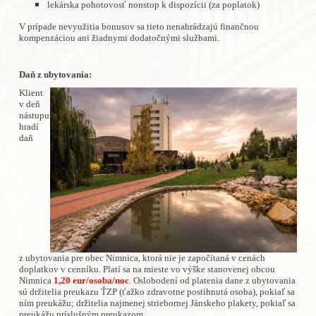
lekárska pohotovosť nonstop k dispozícii (za poplatok)
V prípade nevyužitia bonusov sa tieto nenahrádzajú finančnou
kompenzáciou ani žiadnymi dodatočnými službami.
Daň z ubytovania:
Klient
v deň
nástupu
hradí
daň
z ubytovania pre obec Nimnica, ktorá nie je započítaná v cenách
doplatkov v cenníku. Platí sa na mieste vo výške stanovenej obcou
Nimnica
1,20 eur/osoba/noc
. Oslobodení od platenia dane z ubytovania
sú držitelia preukazu ŤZP (ťažko zdravotne postihnutá osoba), pokiaľ sa
ním preukážu; držitelia najmenej striebornej Jánskeho plakety, pokiaľ sa
preukážu príslušným preukazom.