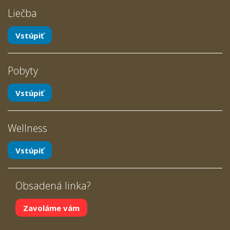
Liečba
Vstúpiť
Pobyty
Vstúpiť
Wellness
Vstúpiť
Obsadená linka?
Zavoláme vám