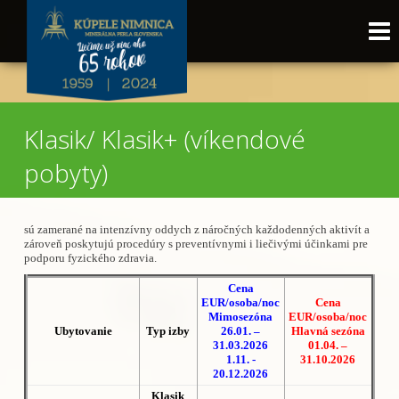
Klasik/ Klasik+ (víkendové
pobyty)
sú zamerané na intenzívny oddych z náročných každodenných aktivít a
zároveň poskytujú procedúry s preventívnymi i liečivými účinkami pre
podporu fyzického zdravia.
Cena
EUR/osoba/noc
Cena
Mimosezóna
EUR/osoba/noc
Ubytovanie
Typ izby
26.01. –
Hlavná sezóna
31.03.2026
01.04. –
1.11. -
31.10.2026
20.12.2026
Klasik