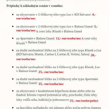
Príplatky k základným cenám v cenníku:
za ubytovanie v 2-lôžkovej izbe typu
Lux
v KD Salvator:
4,-
eur/osoba/noc
za ubytovanie v 2-lôžkovej izbe typu
Lux
v Balnea Grand:
5,-
eur/osoba/noc
k cene izby
Klasik
v Balnea Grand
za
Apartmán
v Balnea Grand:
12,- eur/osoba/noc
k cene izby
v Balnea Grand
Klasik
za druhé neobsadené lôžko na 2-lôžkovej izbe typu
Klasik
a
Lux
(KD Salvator, Manín, Caritas I, Caritas II, Veritas, Salus):
20,-
eur/osoba/noc
za druhé neobsadené lôžko na 2-lôžkovej izbe typu
Klasik, Lux
v Balnea Grand:
25,- eur/osoba/noc
za druhé neobsadené lôžko na 2-lôžkovej izbe typu
Apartmán
v Balnea Grand:
35,- eur/osoba/noc
za ubytovanie v konkrétnom kúpeľnom dome alebo izbe na
žiadosť klienta vopred (orientácia izby, poschodie, číslo izby,
izby vedľa seba, balkón) je jednorazovo
25,- eur/osoba/pobyt
za špeciálne požiadavky pri nástupe alebo počas pobytu (zmena