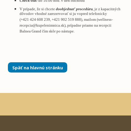
Check-out:
do 10.00 hod. v deň odchodu
V prípade, že si chcete
doobjednať
procedúru
, je z kapacitných
dôvodov vhodné zarezervovať si ju vopred telefonicky
(+421 424 608 239, +421 902 519 888), mailom (
wellness-
recepcia@kupelenimnica.sk
), prípadne priamo na recepcii
Balnea Grand čím skôr po nástupe.
Späť na hlavnú stránku