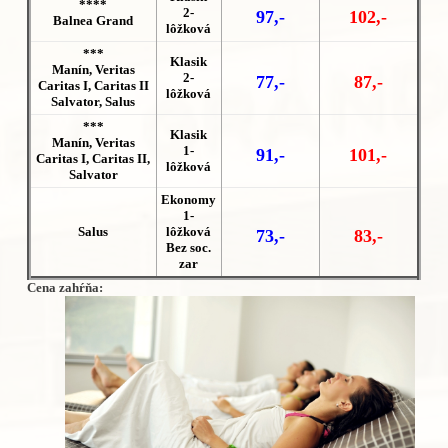
****
2-
97,-
102,-
Balnea Grand
lôžková
***
Klasik
Manín,
Veritas
2-
77,-
87,-
Caritas I,
Caritas II
lôžková
Salvator, Salus
***
Klasik
Manín,
Veritas
1-
91,-
101,-
Caritas I,
Caritas II,
lôžková
Salvator
Ekonomy
1-
Salus
lôžková
73,-
83,-
Bez soc.
zar
Cena zahŕňa: