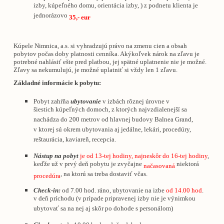
izby, kúpeľného domu, orientácia izby, ) z podnetu klienta je
jednorázovo
35,- eur
Kúpele Nimnica, a.s. si vyhradzujú právo na zmenu cien a obsah
pobytov počas doby platnosti cenníka. Akýkoľvek nárok na zľavu je
potrebné nahlásiť ešte pred platbou, jej spätné uplatnenie nie je možné.
Zľavy sa nekumulujú, je možné uplatniť si vždy len 1 zľavu.
Základné informácie k pobytu:
Pobyt zahŕňa
ubytovanie
v izbách rôznej úrovne v
šiestich kúpeľných domoch, z ktorých najvzdialenejší sa
nachádza do 200 metrov od hlavnej budovy Balnea Grand,
v ktorej sú okrem ubytovania aj jedálne, lekári, procedúry,
reštaurácia, kaviareň, recepcia.
Nástup na pobyt
je od 13-tej hodiny, najneskôr do 16-tej hodiny
,
keďže už v prvý deň pobytu je zvyčajne
niektorá
načasovaná
, na ktorú sa treba dostaviť včas.
procedúra
Check-in:
od 7.00 hod. ráno, ubytovanie na izbe
od 14.00 hod
.
v deň príchodu (v prípade pripravenej izby nie je výnimkou
ubytovať sa na nej aj skôr po dohode s personálom)