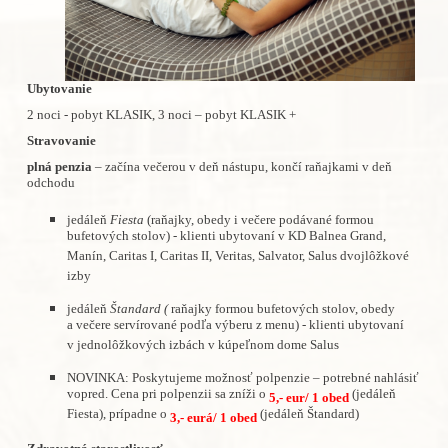
Ubytovanie
2 noci - pobyt KLASIK, 3 noci – pobyt KLASIK +
Stravovanie
plná penzia
– začína večerou v deň nástupu, končí raňajkami v deň
odchodu
jedáleň
Fiesta
(raňajky, obedy i večere podávané formou
bufetových stolov) - klienti ubytovaní v KD Balnea Grand,
Manín, Caritas I, Caritas II, Veritas, Salvator, Salus dvojlôžkové
izby
jedáleň
Štandard (
raňajky formou bufetových stolov, obedy
a večere servírované podľa výberu z menu) - klienti ubytovaní
v jednolôžkových izbách v kúpeľnom dome Salus
NOVINKA: Poskytujeme možnosť polpenzie – potrebné nahlásiť
vopred. Cena pri polpenzii sa zníži o
(jedáleň
5,- eur/ 1 obed
Fiesta), prípadne o
(jedáleň Štandard)
3,- eurá/ 1 obed