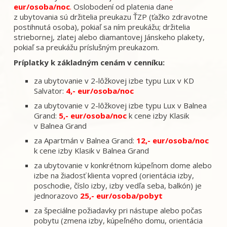
eur/osoba/noc
.
Oslobodení od platenia dane
z ubytovania sú držitelia preukazu ŤZP (ťažko zdravotne
postihnutá osoba), pokiaľ sa ním preukážu; držitelia
striebornej, zlatej alebo diamantovej Jánskeho plakety,
pokiaľ sa preukážu príslušným preukazom.
Príplatky k základným cenám v cenníku:
za ubytovanie v 2-lôžkovej izbe typu Lux v KD
Salvator:
4,- eur/osoba/noc
za ubytovanie v 2-lôžkovej izbe typu Lux v Balnea
Grand:
5,- eur/osoba/noc
k cene izby Klasik
v Balnea Grand
za Apartmán v Balnea Grand:
12,- eur/osoba/noc
k cene izby Klasik v Balnea Grand
za ubytovanie v konkrétnom kúpeľnom dome alebo
izbe na žiadosť klienta vopred (orientácia izby,
poschodie, číslo izby, izby vedľa seba, balkón) je
jednorazovo
25,- eur/osoba/pobyt
za špeciálne požiadavky pri nástupe alebo počas
pobytu (zmena izby, kúpeľného domu, orientácia