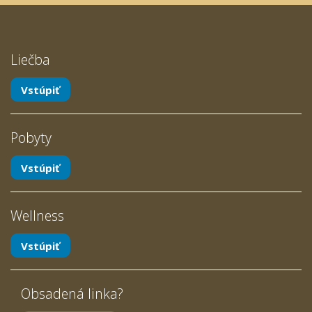
Liečba
Vstúpiť
Pobyty
Vstúpiť
Wellness
Vstúpiť
Obsadená linka?