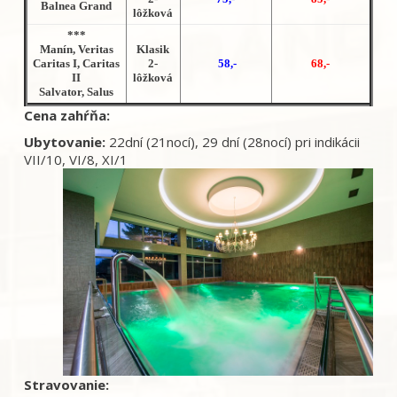
Balnea Grand
lôžková
***
Manín,
Veritas
Klasik
Caritas I,
Caritas
2-
58,-
68,-
II
lôžková
Salvator, Salus
Cena zahŕňa:
Ubytovanie:
22dní (21nocí), 29 dní (28nocí) pri indikácii
VII/10, VI/8, XI/1
Stravovanie: