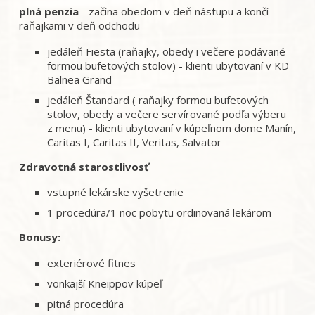
plná penzia
- začína obedom v deň nástupu a končí
raňajkami v deň odchodu
jedáleň Fiesta (raňajky, obedy i večere podávané
formou bufetových stolov) - klienti ubytovaní v KD
Balnea Grand
jedáleň Štandard ( raňajky formou bufetových
stolov, obedy a večere servírované podľa výberu
z menu) - klienti ubytovaní v kúpeľnom dome Manín,
Caritas I, Caritas II, Veritas, Salvator
Zdravotná starostlivosť
vstupné lekárske vyšetrenie
1 procedúra/1 noc pobytu ordinovaná lekárom
Bonusy:
exteriérové fitnes
vonkajší Kneippov kúpeľ
pitná procedúra