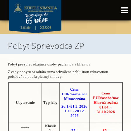
Pobyt Sprievodca ZP
Pobyt pre sprevádzajúce osoby pacientov a klientov.
Z ceny pobytu sa odráta suma schválená príslušnou zdravotnou
poisťovňou podľa platnej zmluvy.
Cena
Cena
EUR/osoba/noc
EUR/osoba/noc
Mimosezóna
Ubytovanie
Typ izby
Hlavná sezóna
26.1.-31.3. 2026
01.04. –
1.11. - 20.12.
31.10.2026
2026
Klasik
****
2-
75,-
85,-