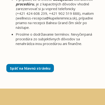
procedúru
, je z kapacitných dôvodov vhodné
zarezervovať si ju vopred telefonicky
(+421 424 608 239, +421 902 519 888), mailom
(
wellness-recepcia@kupelenimnica.sk
), prípadne
priamo na recepcii Balnea Grand čím skôr po
nástupe.
Prosíme o dodržiavanie termínov. Nevyčerpaná
procedúra zo subjektívnych dôvodov sa
nenahrádza inou procedúrou ani finančne.
Späť na hlavnú stránku