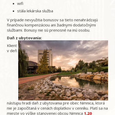
wifi
stála lekárska služba
V prípade nevyužitia bonusov sa tieto nenahrádzajú
finančnou kompenzáciou ani žiadnymi dodatočnými
službami. Bonusy nie sú prenosné na inú osobu.
Daň z ubytovania:
Klient
v deň
nástupu hradí daň z ubytovania pre obec Nimnica, ktorá
nie je započítaná v cenách doplatkov v cenníku. Platí sa na
mieste vo výške stanovenej obcou Nimnica
1,20