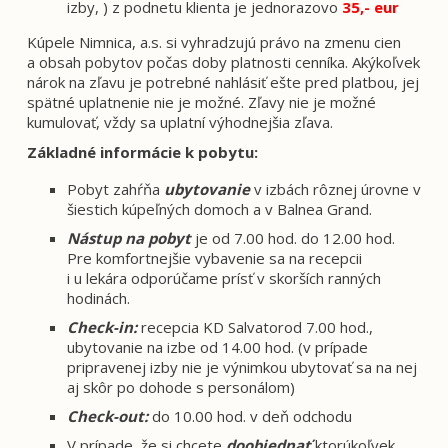
izby, ) z podnetu klienta je jednorazovo
35,- eur
Kúpele Nimnica, a.s. si vyhradzujú právo na zmenu cien
a obsah pobytov počas doby platnosti cenníka. Akýkoľvek
nárok na zľavu je potrebné nahlásiť ešte pred platbou, jej
spätné uplatnenie nie je možné. Zľavy nie je možné
kumulovať, vždy sa uplatní výhodnejšia zľava.
Základné informácie k pobytu:
Pobyt zahŕňa
ubytovanie
v izbách rôznej úrovne v
šiestich kúpeľných domoch a v Balnea Grand.
Nástup na pobyt
je od 7.00 hod.
do 12.00 hod.
Pre komfortnejšie vybavenie sa na recepcii
i u lekára odporúčame prísť v skorších ranných
hodinách.
Check-in:
recepcia KD Salvatorod 7.00 hod.,
ubytovanie na izbe od 14.00 hod. (v prípade
pripravenej izby nie je výnimkou ubytovať sa na nej
aj skôr po dohode s personálom)
Check-out:
do 10.00 hod. v deň odchodu
V prípade, že si chcete
doobjednať
ktorúkoľvek