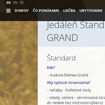
SK
EN
DE
DOMOV
ČO PONÚKAME
LIEČBA
UBYTOVANIE
Jedáleň Štan
GRAND
Štandard
Kde?
- budova Balnea Grand
Aký spôsob stravovania?
- raňajky - bufetové stoly
- obedy, večere - servírovaná str
do nedele bez možnosti výberu)