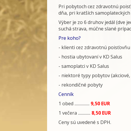
Pri pobytoch cez zdravotnú poisť
dňa, pri kratších samoplateckýc
Výber je zo 6 druhov jedál (dve j
suchá strava, múčne slané prípad
Pre koho?
- klienti cez zdravotnú poisťovň
- hostia ubytovaní v KD Salus
- samoplatci v KD Salus
- niektoré typy pobytov (akciové
- rekondičné pobyty
Cenník
1 obed .................
9,50 EUR
1 večera ..............
8,50 EUR
Ceny sú uvedené s DPH.