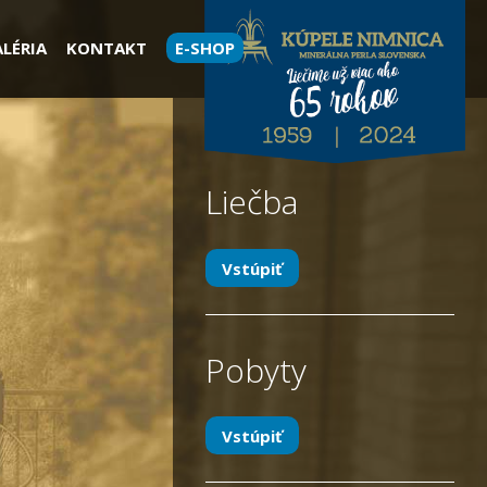
LÉRIA
KONTAKT
E-SHOP
Liečba
Vstúpiť
Pobyty
Vstúpiť