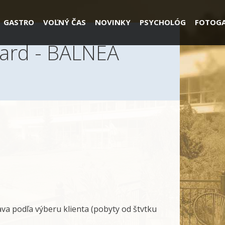
GASTRO
VOĽNÝ ČAS
NOVINKY
PSYCHOLÓG
FOTOGA
dard - BALNEA
ava podľa výberu klienta (pobyty od štvtku