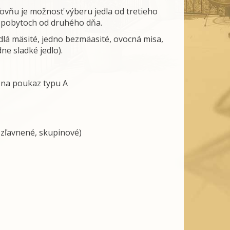
ovňu je možnosť výberu jedla od tretieho
h pobytoch od druhého dňa.
edlá mäsité, jedno bezmäasité, ovocná misa,
ne sladké jedlo).
u na poukaz typu A
, zľavnené, skupinové)