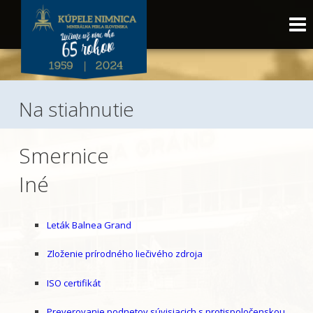
Na stiahnutie
Smernice
Iné
Leták Balnea Grand
Zloženie prírodného liečivého zdroja
ISO certifikát
Preverovanie podnetov súvisiacich s protispoločenskou