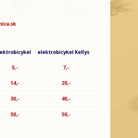
ica.sk
lektrobicykel
elektrobicykel Kellys
5,-
7,-
14,-
20,-
30,-
40,-
50,-
50,-