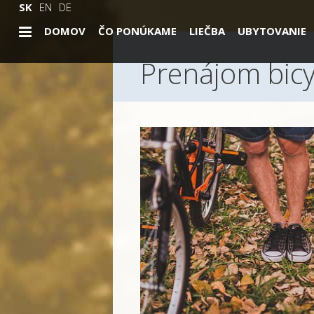
SK
EN
DE
DOMOV
ČO PONÚKAME
LIEČBA
UBYTOVANIE
Prenájom bicy