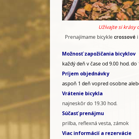
Užívajte si krásy o
Prenajímame bicykle
crossové
i
Možnosť zapožičania bicyklov
každý deň v čase od 9.00 hod. do
Príjem objednávky
aspoň 1 deň vopred osobne alebo
Vrátenie bicykla
najneskôr do 19.30 hod.
Súčasť prenájmu
prilba, reflexná vesta, zámok
Viac informácií a rezervácie