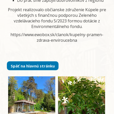
Do prác sme zapojili dobrovoľníkov z regiónu
Projekt realizovalo občianske združenie Kúpele pre
všetkých s finančnou podporou Zeleného
vzdelávacieho fondu 5/2023 formou dotácie z
Environmentálneho fondu.
https://www.ewobox.sk/clanok/kupelny-pramen-
zdrava-enviroucebna
Späť na hlavnú stránku