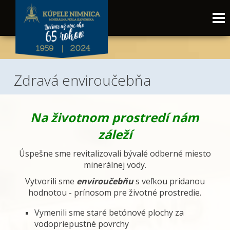
Zdravá enviroučebňa
Na životnom prostredí nám
záleží
Úspešne sme revitalizovali bývalé odberné miesto
minerálnej vody.
Vytvorili sme
enviroučebňu
s veľkou pridanou
hodnotou - prínosom pre životné prostredie.
Vymenili sme staré betónové plochy za
vodopriepustné povrchy